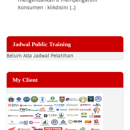
mengendalikan & mempengaruhi
Konsumen : klikdisini […]
Primary
Jadwal Public Training
Sidebar
Belum Ada Jadwal Pelatihan
My Client