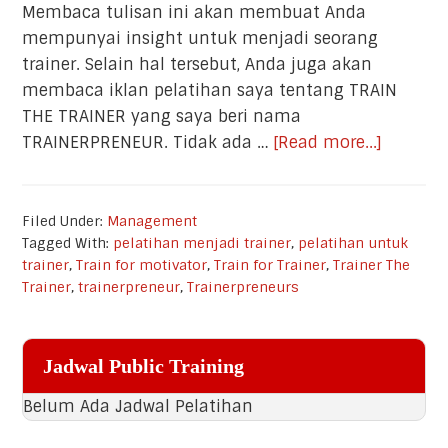
Membaca tulisan ini akan membuat Anda
mempunyai insight untuk menjadi seorang
trainer. Selain hal tersebut, Anda juga akan
membaca iklan pelatihan saya tentang TRAIN
THE TRAINER yang saya beri nama
TRAINERPRENEUR. Tidak ada …
[Read more...]
about
Train
The
Trainer,
Filed Under:
Management
Tagged With:
pelatihan menjadi trainer
,
pelatihan untuk
sebuah
trainer
,
Train for motivator
,
Train for Trainer
,
Trainer The
catatan
Trainer
,
trainerpreneur
,
Trainerpreneurs
perjala
menjad
Primary
trainer
Jadwal Public Training
Sidebar
Belum Ada Jadwal Pelatihan