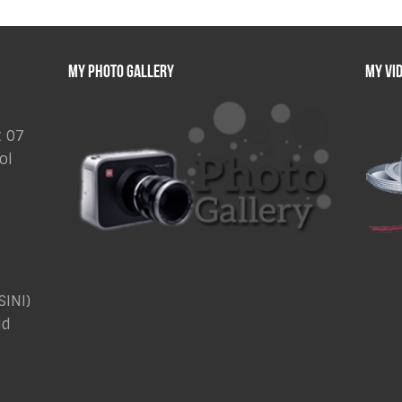
My Photo Gallery
My Vi
t 07
ol
SINI
)
id