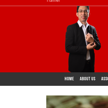
Trainer
Skip
Skip
Skip
Skip
to
to
to
to
primary
main
primary
footer
navigation
content
sidebar
Home
ABOUT US
ASS