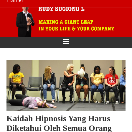
Trainer
Skip
Skip
Skip
Skip
to
to
to
to
primary
main
primary
footer
navigation
content
sidebar
Kaidah Hipnosis Yang Harus
Diketahui Oleh Semua Orang