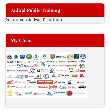
Primary
Jadwal Public Training
Sidebar
Belum Ada Jadwal Pelatihan
My Client