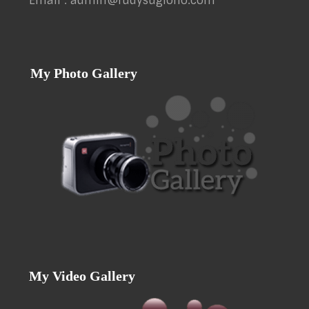
Email : admin@rudysugiono.com
My Photo Gallery
My Video Gallery