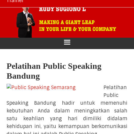
Trainer
Skip
Skip
Skip
Skip
to
to
to
to
primary
main
primary
footer
navigation
content
sidebar
Pelatihan Public Speaking
Bandung
Pelatihan
Public
Speaking Bandung hadir untuk memenuhi
kebutuhan Anda dalam meningkatkan salah
satu keahlian yang hari dimiliki didalam
kehidupan ini, yaitu kemampuan berkomunikasi