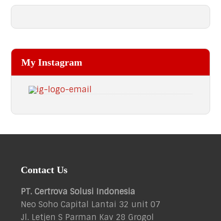
My Instagram
Footer
Contact Us
PT. Certrova Solusi Indonesia
Neo Soho Capital Lantai 32 unit 07
Jl. Letjen S Parman Kav 28 Grogol