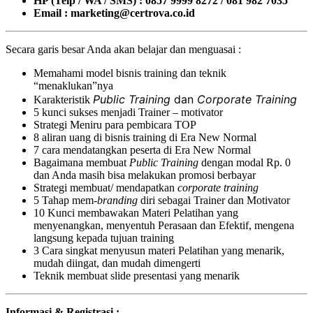
HP (Telp / WA / SMS) : 0857 9999 8272 / 081 982 7035
Email : marketing@certrova.co.id
Secara garis besar Anda akan belajar dan menguasai :
Memahami model bisnis training dan teknik
“menaklukan”nya
Public Training
dan
Corporate Training
Karakteristik
5 kunci sukses menjadi Trainer – motivator
Strategi Meniru para pembicara TOP
8 aliran uang di bisnis training di Era New Normal
7 cara mendatangkan peserta di Era New Normal
Bagaimana membuat
Public Training
dengan modal Rp. 0
dan Anda masih bisa melakukan promosi berbayar
Strategi membuat/ mendapatkan
corporate training
5 Tahap mem-
branding
diri sebagai Trainer dan Motivator
10 Kunci membawakan Materi Pelatihan yang
menyenangkan, menyentuh Perasaan dan Efektif, mengena
langsung kepada tujuan training
3 Cara singkat menyusun materi Pelatihan yang menarik,
mudah diingat, dan mudah dimengerti
Teknik membuat slide presentasi yang menarik
Informasi & Registrasi :