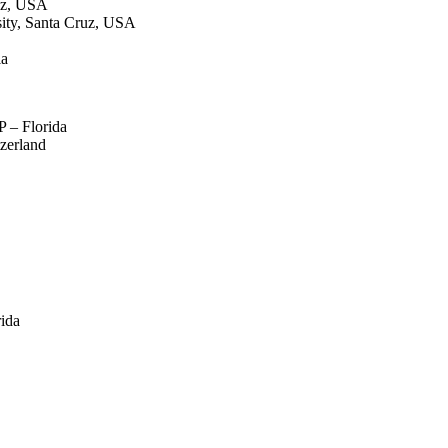
ruz, USA
sity, Santa Cruz, USA
ia
P – Florida
zerland
ida