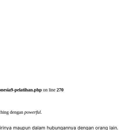
onesia9-pelatihan.php
on line
270
aching dengan
powerful
.
dirinya maupun dalam hubungannya dengan orang lain.