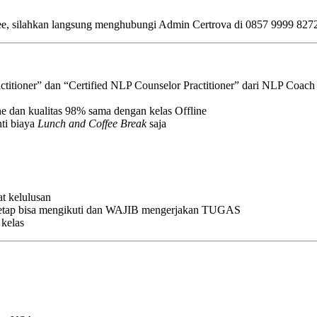
pee, silahkan langsung menghubungi Admin Certrova di 0857 9999 827
ractitioner” dan “Certified NLP Counselor Practitioner” dari NLP Coa
ine dan kualitas 98% sama dengan kelas Offline
ti biaya
Lunch and Coffee Break
saja
t kelulusan
n tetap bisa mengikuti dan WAJIB mengerjakan TUGAS
 kelas