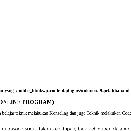
udysug1/public_html/wp-content/plugins/indonesia9-pelatihan/ind
p” (ONLINE PROGRAM)
in belajar teknik melakukan Konseling dan juga Teknik melakukan Co
ami pasang surut dalam kehidupan, baik kehidupan dalam 