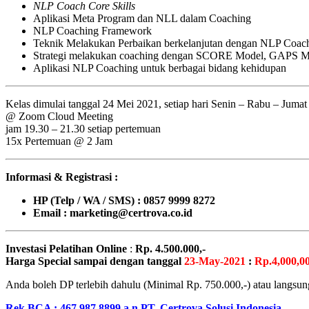
NLP Coach Core Skills
Aplikasi Meta Program dan NLL dalam Coaching
NLP Coaching Framework
Teknik Melakukan Perbaikan berkelanjutan dengan NLP Coac
Strategi melakukan coaching dengan SCORE Model, GAPS 
Aplikasi NLP Coaching untuk berbagai bidang kehidupan
Kelas dimulai tanggal 24 Mei 2021, setiap hari Senin – Rabu – Jumat
@ Zoom Cloud Meeting
jam 19.30 – 21.30 setiap pertemuan
15x Pertemuan @ 2 Jam
Informasi & Registrasi :
HP (Telp / WA / SMS) : 0857 9999 8272
Email : marketing@certrova.co.id
Investasi Pelatihan Online
:
Rp. 4.500.000,-
Harga Special
sampai dengan tanggal
23-May-2021
:
Rp.4,000,00
Anda boleh DP terlebih dahulu (Minimal Rp. 750.000,-) atau langsung
Rek BCA : 467 987 8899 a.n PT. Certrova Solusi Indonesia