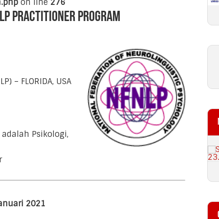
n.php
on line
276
NLP Practitioner Program
LP) – FLORIDA, USA
adalah Psikologi,
r
anuari 2021