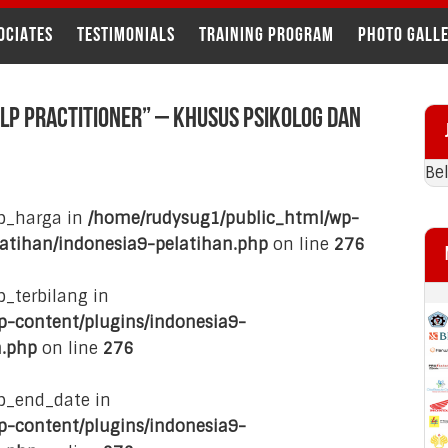
OCIATES
TESTIMONIALS
Training Program
Photo Gall
Pr
NLP Practitioner” – Khusus Psikolog dan
Si
Be
eb_harga in
/home/rudysug1/public_html/wp-
latihan/indonesia9-pelatihan.php
on line
276
b_terbilang in
-content/plugins/indonesia9-
n.php
on line
276
eb_end_date in
-content/plugins/indonesia9-