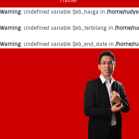
Trainer
Warning
: Undefined variable $eb_harga in
/home/rudys
Warning
: Undefined variable $eb_terbilang in
/home/ru
Warning
: Undefined variable $eb_end_date in
/home/ru
Skip
Skip
Skip
Skip
to
to
to
to
primary
main
primary
footer
navigation
content
sidebar