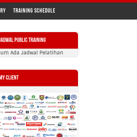
ery
TRAINING SCHEDULE
imary
Jadwal Public Training
debar
lum Ada Jadwal Pelatihan
My Client