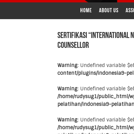
Home
ABOUT US
ASS
Sertifikasi “International 
Counsellor
Warning
: Undefined variable $
content/plugins/indonesia9-pe
Warning
: Undefined variable $e
/home/rudysug1/public_html/wp
pelatihan/indonesia9-pelatiha
Warning
: Undefined variable $
/home/rudysug1/public_html/wp