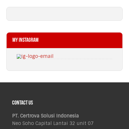
My Instagram
Footer
Contact Us
PT. Certrova Solusi Indonesia
Neo Soho Capital Lantai 32 unit 07