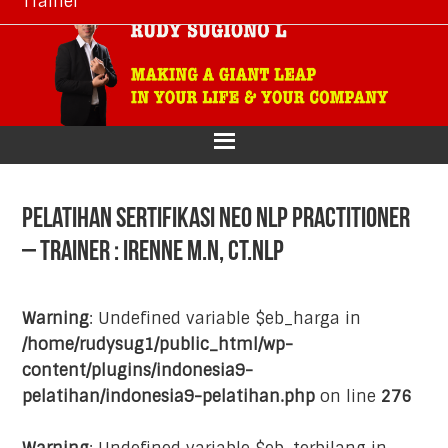
Trainer
Skip
Skip
Skip
Skip
to
to
to
to
primary
main
primary
footer
navigation
content
sidebar
Pelatihan Sertifikasi Neo NLP Practitioner
– Trainer : Irenne M.N, CT.NLP
Warning
: Undefined variable $eb_harga in
/home/rudysug1/public_html/wp-
content/plugins/indonesia9-
pelatihan/indonesia9-pelatihan.php
on line
276