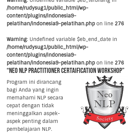
Warning
: Undefined variable $eb_terbilang in
/home/rudysug1/public_html/wp-
content/plugins/indonesia9-
pelatihan/indonesia9-pelatihan.php
on line
276
Warning
: Undefined variable $eb_end_date in
/home/rudysug1/public_html/wp-
content/plugins/indonesia9-
pelatihan/indonesia9-pelatihan.php
on line
276
“Neo NLP Practitioner Certaification Workshop”
Program ini dirancang
bagi Anda yang ingin
memahami NLP secara
cepat dengan tidak
meninggalkan aspek-
aspek penting dalam
pembelajaran NLP.