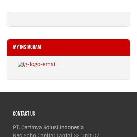
My Instagram
Footer
Contact Us
PT. Certrova Solusi Indonesia
Neo Soho Capital Lantai 32 unit 07