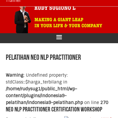
Trainer
Skip
Skip
Skip
Skip
to
to
to
to
primary
main
primary
footer
navigation
content
sidebar
Pelatihan Neo NLP Practitioner
Warning
: Undefined property:
stdClass::$harga_terbilang in
/home/rudysug1/public_html/wp-
content/plugins/indonesia9-
pelatihan/indonesia9-pelatihan.php
on line
270
Neo NLP Practitioner Certification Workshop