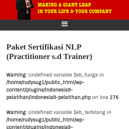
primary
main
primary
footer
navigation
content
sidebar
Paket Sertifikasi NLP
(Practitioner s.d Trainer)
Warning
: Undefined variable $eb_harga in
/home/rudysug1/public_html/wp-
content/plugins/indonesia9-
pelatihan/indonesia9-pelatihan.php
on line
276
Warning
: Undefined variable $eb_terbilang in
/home/rudysug1/public_html/wp-
content/plugins/indonesia9-